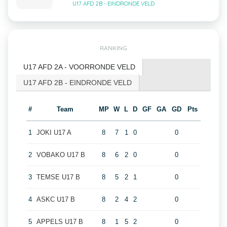
U17 AFD 2B - EINDRONDE VELD
RANKING
U17 AFD 2A - VOORRONDE VELD
U17 AFD 2B - EINDRONDE VELD
#
Team
MP
W
L
D
GF
GA
GD
Pts
1
JOKI U17 A
8
7
1
0
0
2
VOBAKO U17 B
8
6
2
0
0
3
TEMSE U17 B
8
5
2
1
0
4
ASKC U17 B
8
2
4
2
0
5
APPELS U17 B
8
1
5
2
0