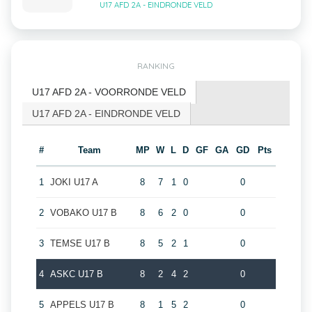
U17 AFD 2A - EINDRONDE VELD
RANKING
U17 AFD 2A - VOORRONDE VELD
U17 AFD 2A - EINDRONDE VELD
#
Team
MP
W
L
D
GF
GA
GD
Pts
1
JOKI U17 A
8
7
1
0
0
2
VOBAKO U17 B
8
6
2
0
0
3
TEMSE U17 B
8
5
2
1
0
4
ASKC U17 B
8
2
4
2
0
5
APPELS U17 B
8
1
5
2
0