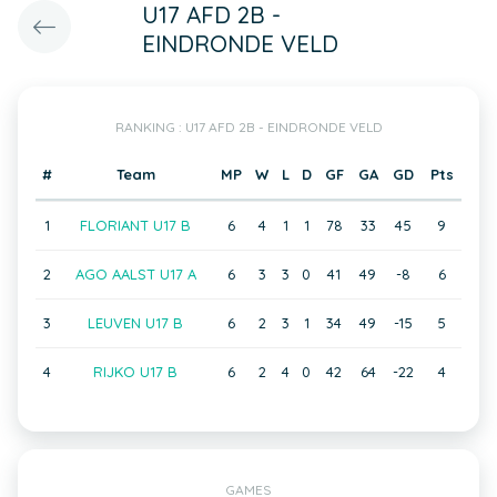
U17 AFD 2B -
EINDRONDE VELD
RANKING : U17 AFD 2B - EINDRONDE VELD
#
Team
MP
W
L
D
GF
GA
GD
Pts
1
FLORIANT U17 B
6
4
1
1
78
33
45
9
2
AGO AALST U17 A
6
3
3
0
41
49
-8
6
3
LEUVEN U17 B
6
2
3
1
34
49
-15
5
4
RIJKO U17 B
6
2
4
0
42
64
-22
4
GAMES