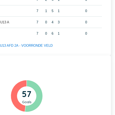
7
1
5
1
0
U13 A
7
0
4
3
0
7
0
6
1
0
 of U13 AFD 2A - VOORRONDE VELD
57
Goals