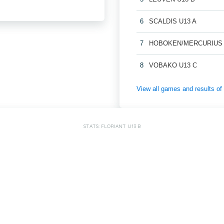
6
SCALDIS U13 A
7
HOBOKEN/MERCURIUS 
8
VOBAKO U13 C
View all games and results
STATS: FLORIANT U13 B