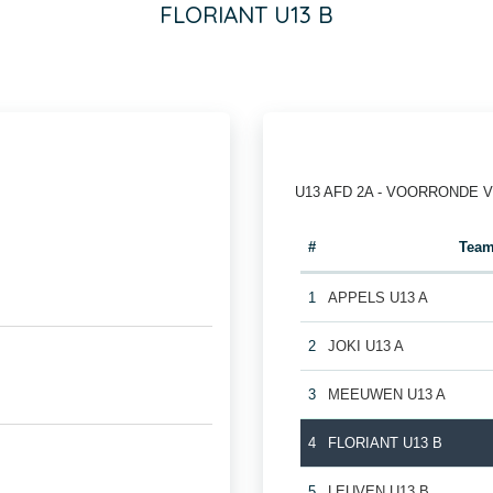
FLORIANT U13 B
U13 AFD 2A - VOORRONDE 
#
Tea
1
APPELS U13 A
2
JOKI U13 A
3
MEEUWEN U13 A
4
FLORIANT U13 B
5
LEUVEN U13 B