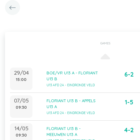
GAMES
29/04
BOE/VR U13 A - FLORIANT
6-2
U13 B
15:00
U13 AFD 2A - EINDRONDE VELD
07/05
FLORIANT U13 B - APPELS
1-5
U13 A
09:30
U13 AFD 2A - EINDRONDE VELD
14/05
FLORIANT U13 B -
4-2
MEEUWEN U13 A
09:30