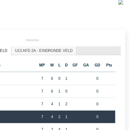
RANKING
VELD
U13 AFD 2A - EINDRONDE VELD
m
MP
W
L
D
GF
GA
GD
Pts
7
6
0
1
0
7
6
1
0
0
7
4
1
2
0
7
4
2
1
0
7
2
4
1
0