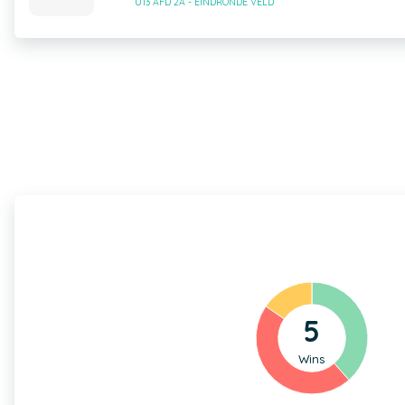
U13 AFD 2A - EINDRONDE VELD
5
Wins