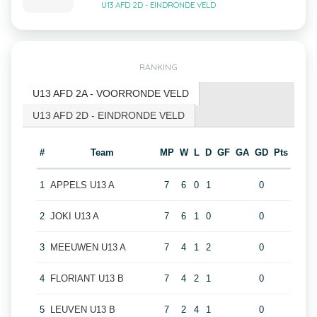
U13 AFD 2D - EINDRONDE VELD
RANKING
U13 AFD 2A - VOORRONDE VELD
U13 AFD 2D - EINDRONDE VELD
#
Team
MP
W
L
D
GF
GA
GD
Pts
1
APPELS U13 A
7
6
0
1
0
2
JOKI U13 A
7
6
1
0
0
3
MEEUWEN U13 A
7
4
1
2
0
4
FLORIANT U13 B
7
4
2
1
0
5
LEUVEN U13 B
7
2
4
1
0