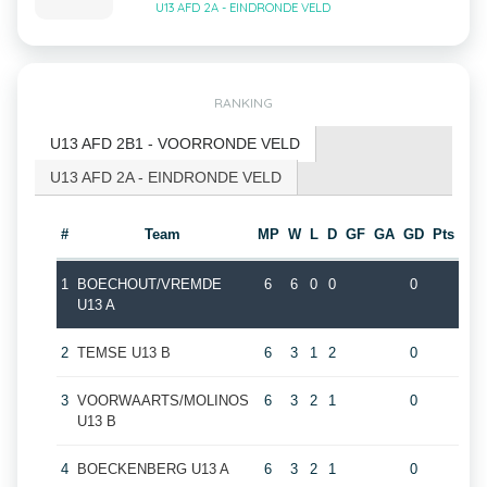
U13 AFD 2A - EINDRONDE VELD
RANKING
U13 AFD 2B1 - VOORRONDE VELD
U13 AFD 2A - EINDRONDE VELD
#
Team
MP
W
L
D
GF
GA
GD
Pts
1
BOECHOUT/VREMDE
6
6
0
0
0
U13 A
2
TEMSE U13 B
6
3
1
2
0
3
VOORWAARTS/MOLINOS
6
3
2
1
0
U13 B
4
BOECKENBERG U13 A
6
3
2
1
0