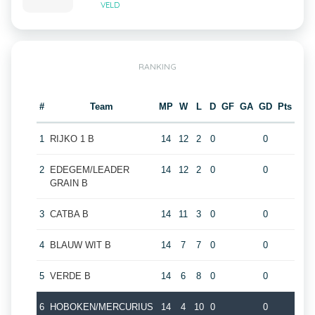
VELD
RANKING
#
Team
MP
W
L
D
GF
GA
GD
Pts
1
RIJKO 1 B
14
12
2
0
0
2
EDEGEM/LEADER
14
12
2
0
0
GRAIN B
3
CATBA B
14
11
3
0
0
4
BLAUW WIT B
14
7
7
0
0
5
VERDE B
14
6
8
0
0
6
HOBOKEN/MERCURIUS
14
4
10
0
0