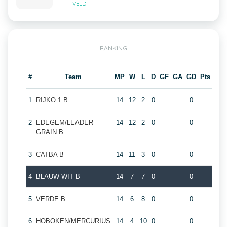
VELD
RANKING
#
Team
MP
W
L
D
GF
GA
GD
Pts
1
RIJKO 1 B
14
12
2
0
0
2
EDEGEM/LEADER
14
12
2
0
0
GRAIN B
3
CATBA B
14
11
3
0
0
4
BLAUW WIT B
14
7
7
0
0
5
VERDE B
14
6
8
0
0
6
HOBOKEN/MERCURIUS
14
4
10
0
0