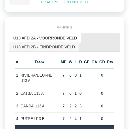
U13 AFD 2B - EINDRONDE VELD
RANKING
U13 AFD 2A - VOORRONDE VELD
U13 AFD 2B - EINDRONDE VELD
#
Team
MP
W
L
D
GF
GA
GD
Pts
1
RIVIERA/DEURNE
7
6
0
1
0
U13 A
2
CATBA U13 A
7
6
1
0
0
3
GANDA U13 A
7
2
2
3
0
4
PUTSE U13 B
7
2
4
1
0