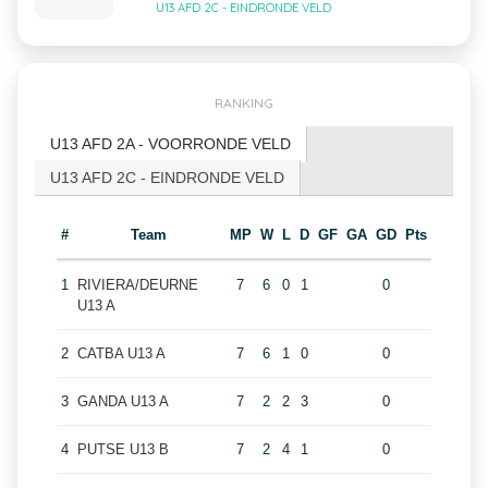
U13 AFD 2C - EINDRONDE VELD
RANKING
U13 AFD 2A - VOORRONDE VELD
U13 AFD 2C - EINDRONDE VELD
#
Team
MP
W
L
D
GF
GA
GD
Pts
1
RIVIERA/DEURNE
7
6
0
1
0
U13 A
2
CATBA U13 A
7
6
1
0
0
3
GANDA U13 A
7
2
2
3
0
4
PUTSE U13 B
7
2
4
1
0