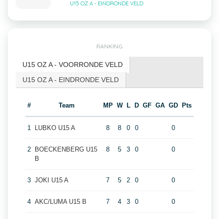
U15 OZ A - EINDRONDE VELD
RANKING
U15 OZ A - VOORRONDE VELD
U15 OZ A - EINDRONDE VELD
#
Team
MP
W
L
D
GF
GA
GD
Pts
1
LUBKO U15 A
8
8
0
0
0
2
BOECKENBERG U15
8
5
3
0
0
B
3
JOKI U15 A
7
5
2
0
0
4
AKC/LUMA U15 B
7
4
3
0
0