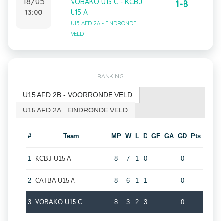
18/05
VOBAKO U15 C - KCBJ
1-8
13:00
U15 A
U15 AFD 2A - EINDRONDE
VELD
RANKING
U15 AFD 2B - VOORRONDE VELD
U15 AFD 2A - EINDRONDE VELD
#
Team
MP
W
L
D
GF
GA
GD
Pts
1
KCBJ U15 A
8
7
1
0
0
2
CATBA U15 A
8
6
1
1
0
3
VOBAKO U15 C
8
3
2
3
0