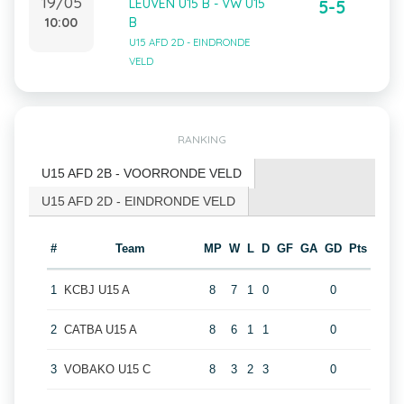
19/05
LEUVEN U15 B - VW U15
5-5
10:00
B
U15 AFD 2D - EINDRONDE
VELD
RANKING
U15 AFD 2B - VOORRONDE VELD
U15 AFD 2D - EINDRONDE VELD
#
Team
MP
W
L
D
GF
GA
GD
Pts
1
KCBJ U15 A
8
7
1
0
0
2
CATBA U15 A
8
6
1
1
0
3
VOBAKO U15 C
8
3
2
3
0