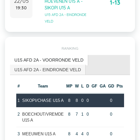
22/05
HOEVENEN U15 A -
1-13
19:30
SIKOPI U15 A
U15 AFD 2A - EINDRONDE
VELD
RANKING
U15 AFD 2A - VOORRONDE VELD
U15 AFD 2A - EINDRONDE VELD
#
Team
MP
W
L
D
GF
GA
GD
Pts
1
SIKOPI/CHASE U15 A
8
8
0
0
0
2
BOECHOUT/VREMDE
8
7
1
0
0
U15 A
3
MEEUWEN U15 A
8
4
4
0
0