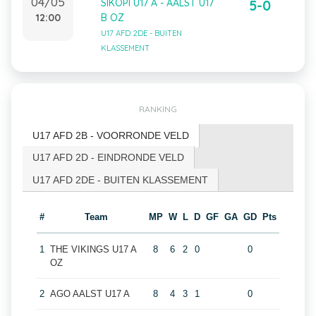
04/05
SIKOPI U17 A - AALST U17
5-0
12:00
B OZ
U17 AFD 2DE - BUITEN
KLASSEMENT
RANKING
U17 AFD 2B - VOORRONDE VELD
U17 AFD 2D - EINDRONDE VELD
U17 AFD 2DE - BUITEN KLASSEMENT
#
Team
MP
W
L
D
GF
GA
GD
Pts
1
THE VIKINGS U17 A
8
6
2
0
0
OZ
2
AGO AALST U17 A
8
4
3
1
0