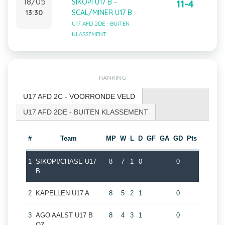
18/05
SIKOPI U17 B -
11-4
13:30
SCAL/MINER U17 B
U17 AFD 2DE - BUITEN
KLASSEMENT
RANKING
U17 AFD 2C - VOORRONDE VELD
U17 AFD 2DE - BUITEN KLASSEMENT
#
Team
MP
W
L
D
GF
GA
GD
Pts
1
SIKOPI/CHASE U17
8
7
1
0
0
B
2
KAPELLEN U17 A
8
5
2
1
0
3
AGO AALST U17 B
8
4
3
1
0
OZ