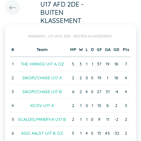
U17 AFD 2DE -
BUITEN
KLASSEMENT
RANKING : U17 AFD 2DE - BUITEN KLASSEMENT
#
Team
MP
W
L
D
GF
GA
GD
Pts
1
THE VIKINGS U17 A OZ
5
3
1
1
37
19
18
7
2
SIKOPI/CHASE U17 A
2
2
0
0
19
1
18
4
3
SIKOPI/CHASE U17 B
6
2
4
0
27
31
-4
4
4
KCOV U17 A
2
1
0
1
10
8
2
3
5
SCALDIS/MINERVA U17 B
2
1
1
0
9
11
-2
2
6
AGO AALST U17 B OZ
5
1
4
0
13
45
-32
2