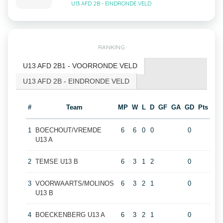
U13 AFD 2B - EINDRONDE VELD
RANKING
U13 AFD 2B1 - VOORRONDE VELD
U13 AFD 2B - EINDRONDE VELD
#
Team
MP
W
L
D
GF
GA
GD
Pts
1
BOECHOUT/VREMDE
6
6
0
0
0
U13 A
2
TEMSE U13 B
6
3
1
2
0
3
VOORWAARTS/MOLINOS
6
3
2
1
0
U13 B
4
BOECKENBERG U13 A
6
3
2
1
0