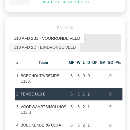
U13 AFD 2D - EINDRONDE VELD
RANKING
U13 AFD 2B1 - VOORRONDE VELD
U13 AFD 2D - EINDRONDE VELD
#
Team
MP
W
L
D
GF
GA
GD
Pts
1
BOECHOUT/VREMDE
6
6
0
0
0
U13 A
2
TEMSE U13 B
6
3
1
2
0
3
VOORWAARTS/MOLINOS
6
3
2
1
0
U13 B
4
BOECKENBERG U13 A
6
3
2
1
0