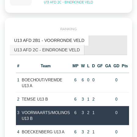
U13 AFD 2C - EINDRONDE VELD
RANKING
U13 AFD 2B1 - VOORRONDE VELD
U13 AFD 2C - EINDRONDE VELD
#
Team
MP
W
L
D
GF
GA
GD
Pts
1
BOECHOUT/VREMDE
6
6
0
0
0
U13 A
2
TEMSE U13 B
6
3
1
2
0
3
VOORWAARTS/MOLINOS
6
3
2
1
0
U13 B
4
BOECKENBERG U13 A
6
3
2
1
0