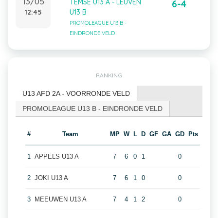
13/05
TEMSE U13 A - LEUVEN
6-4
12:45
U13 B
PROMOLEAGUE U13 B -
EINDRONDE VELD
RANKING
U13 AFD 2A - VOORRONDE VELD
PROMOLEAGUE U13 B - EINDRONDE VELD
#
Team
MP
W
L
D
GF
GA
GD
Pts
1
APPELS U13 A
7
6
0
1
0
2
JOKI U13 A
7
6
1
0
0
3
MEEUWEN U13 A
7
4
1
2
0