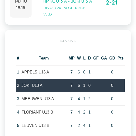
14/10
HMKC U13 A - JOKI U13 A
2-21
19:15
U13 AFD 2A - VOORRONDE
VELD
RANKING
#
Team
MP
W
L
D
GF
GA
GD
Pts
1
APPELS U13 A
7
6
0
1
0
2
JOKI U13 A
7
6
1
0
0
3
MEEUWEN U13 A
7
4
1
2
0
4
FLORIANT U13 B
7
4
2
1
0
5
LEUVEN U13 B
7
2
4
1
0