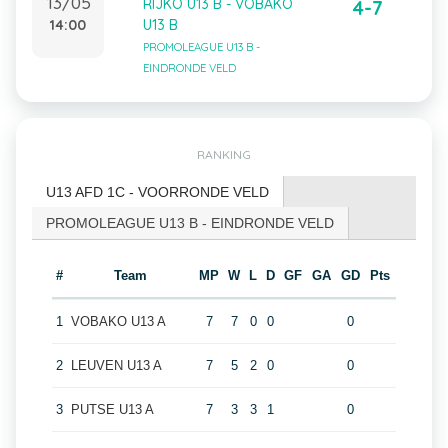
13/05
RIJKO U13 B - VOBAKO
4-7
14:00
U13 B
PROMOLEAGUE U13 B -
EINDRONDE VELD
RANKING
U13 AFD 1C - VOORRONDE VELD
PROMOLEAGUE U13 B - EINDRONDE VELD
#
Team
MP
W
L
D
GF
GA
GD
Pts
1
VOBAKO U13 A
7
7
0
0
0
2
LEUVEN U13 A
7
5
2
0
0
3
PUTSE U13 A
7
3
3
1
0