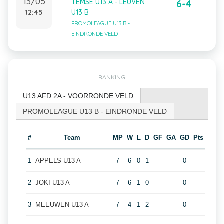
13/05
TEMSE U13 A - LEUVEN
6-4
12:45
U13 B
PROMOLEAGUE U13 B -
EINDRONDE VELD
RANKING
U13 AFD 2A - VOORRONDE VELD
PROMOLEAGUE U13 B - EINDRONDE VELD
#
Team
MP
W
L
D
GF
GA
GD
Pts
1
APPELS U13 A
7
6
0
1
0
2
JOKI U13 A
7
6
1
0
0
3
MEEUWEN U13 A
7
4
1
2
0