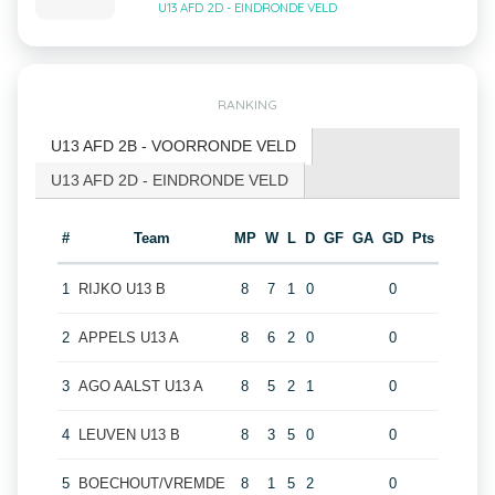
U13 AFD 2D - EINDRONDE VELD
RANKING
U13 AFD 2B - VOORRONDE VELD
U13 AFD 2D - EINDRONDE VELD
#
Team
MP
W
L
D
GF
GA
GD
Pts
1
RIJKO U13 B
8
7
1
0
0
2
APPELS U13 A
8
6
2
0
0
3
AGO AALST U13 A
8
5
2
1
0
4
LEUVEN U13 B
8
3
5
0
0
5
BOECHOUT/VREMDE
8
1
5
2
0