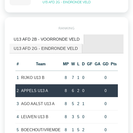
U13 AFD 2G - EINDRONDE VELD
RANKING
U13 AFD 2B - VOORRONDE VELD
U13 AFD 2G - EINDRONDE VELD
#
Team
MP
W
L
D
GF
GA
GD
Pts
1
RIJKO U13 B
8
7
1
0
0
2
APPELS U13 A
8
6
2
0
0
3
AGO AALST U13 A
8
5
2
1
0
4
LEUVEN U13 B
8
3
5
0
0
5
BOECHOUT/VREMDE
8
1
5
2
0