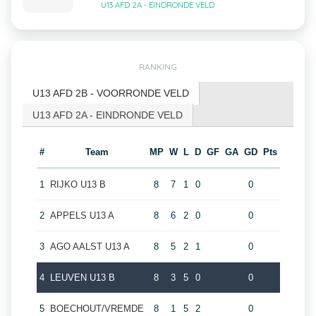
U13 AFD 2A - EINDRONDE VELD
RANKING
U13 AFD 2B - VOORRONDE VELD
U13 AFD 2A - EINDRONDE VELD
#
Team
MP
W
L
D
GF
GA
GD
Pts
1
RIJKO U13 B
8
7
1
0
0
2
APPELS U13 A
8
6
2
0
0
3
AGO AALST U13 A
8
5
2
1
0
4
LEUVEN U13 B
8
3
5
0
0
5
BOECHOUT/VREMDE
8
1
5
2
0