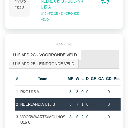
19/05
NEERL U15 B - BOE/VR
7-7
11:30
U15 A
U15 AFD 2B - EINDRONDE
VELD
RANKING
U15 AFD 2C - VOORRONDE VELD
U15 AFD 2B - EINDRONDE VELD
#
Team
MP
W
L
D
GF
GA
GD
Pts
1
RKC U15 A
8
8
0
0
0
2
NEERLANDIA U15 B
8
7
1
0
0
3
VOORWAARTS/MOLINOS
8
6
2
0
0
U15 C