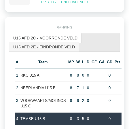
U15 AFD 2E - EINDRONDE VELD
RANKING
U15 AFD 2C - VOORRONDE VELD
U15 AFD 2E - EINDRONDE VELD
#
Team
MP
W
L
D
GF
GA
GD
Pts
1
RKC U15 A
8
8
0
0
0
2
NEERLANDIA U15 B
8
7
1
0
0
3
VOORWAARTS/MOLINOS
8
6
2
0
0
U15 C
4
TEMSE U15 B
8
3
5
0
0