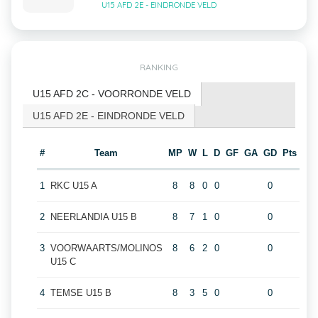
U15 AFD 2E - EINDRONDE VELD
RANKING
U15 AFD 2C - VOORRONDE VELD
U15 AFD 2E - EINDRONDE VELD
#
Team
MP
W
L
D
GF
GA
GD
Pts
1
RKC U15 A
8
8
0
0
0
2
NEERLANDIA U15 B
8
7
1
0
0
3
VOORWAARTS/MOLINOS
8
6
2
0
0
U15 C
4
TEMSE U15 B
8
3
5
0
0