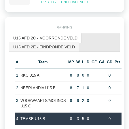
U15 AFD 2E - EINDRONDE VELD
RANKING
U15 AFD 2C - VOORRONDE VELD
U15 AFD 2E - EINDRONDE VELD
#
Team
MP
W
L
D
GF
GA
GD
Pts
1
RKC U15 A
8
8
0
0
0
2
NEERLANDIA U15 B
8
7
1
0
0
3
VOORWAARTS/MOLINOS
8
6
2
0
0
U15 C
4
TEMSE U15 B
8
3
5
0
0