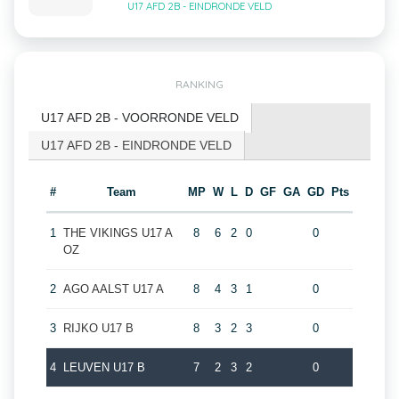
U17 AFD 2B - EINDRONDE VELD
RANKING
U17 AFD 2B - VOORRONDE VELD
U17 AFD 2B - EINDRONDE VELD
#
Team
MP
W
L
D
GF
GA
GD
Pts
1
THE VIKINGS U17 A
8
6
2
0
0
OZ
2
AGO AALST U17 A
8
4
3
1
0
3
RIJKO U17 B
8
3
2
3
0
4
LEUVEN U17 B
7
2
3
2
0