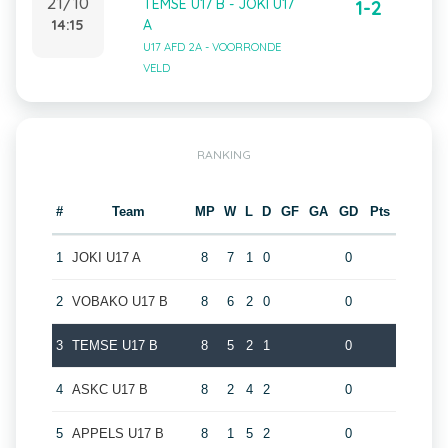
21/10
TEMSE U17 B - JOKI U17
1-2
14:15
A
U17 AFD 2A - VOORRONDE
VELD
RANKING
#
Team
MP
W
L
D
GF
GA
GD
Pts
1
JOKI U17 A
8
7
1
0
0
2
VOBAKO U17 B
8
6
2
0
0
3
TEMSE U17 B
8
5
2
1
0
4
ASKC U17 B
8
2
4
2
0
5
APPELS U17 B
8
1
5
2
0