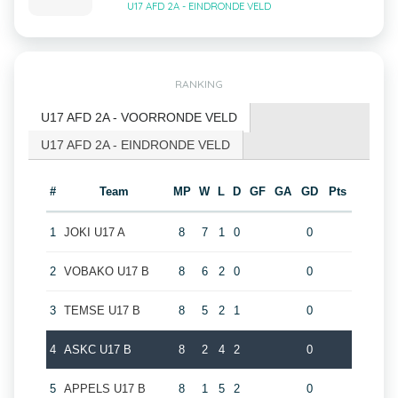
U17 AFD 2A - EINDRONDE VELD
RANKING
U17 AFD 2A - VOORRONDE VELD
U17 AFD 2A - EINDRONDE VELD
#
Team
MP
W
L
D
GF
GA
GD
Pts
1
JOKI U17 A
8
7
1
0
0
2
VOBAKO U17 B
8
6
2
0
0
3
TEMSE U17 B
8
5
2
1
0
4
ASKC U17 B
8
2
4
2
0
5
APPELS U17 B
8
1
5
2
0