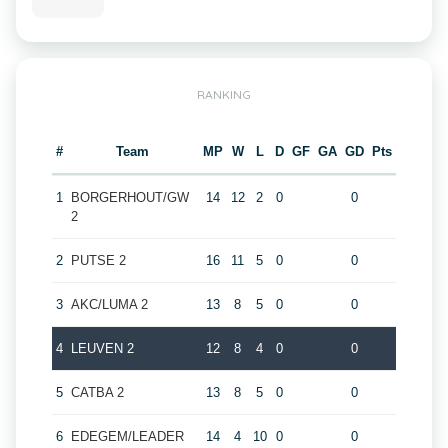
RANKING
#
Team
MP
W
L
D
GF
GA
GD
Pts
1
BORGERHOUT/GW
14
12
2
0
0
2
2
PUTSE 2
16
11
5
0
0
3
AKC/LUMA 2
13
8
5
0
0
4
LEUVEN 2
12
8
4
0
0
5
CATBA 2
13
8
5
0
0
6
EDEGEM/LEADER
14
4
10
0
0