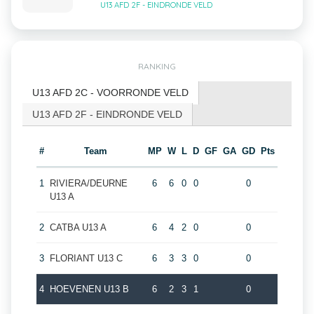
U13 AFD 2F - EINDRONDE VELD
RANKING
U13 AFD 2C - VOORRONDE VELD
U13 AFD 2F - EINDRONDE VELD
#
Team
MP
W
L
D
GF
GA
GD
Pts
1
RIVIERA/DEURNE
6
6
0
0
0
U13 A
2
CATBA U13 A
6
4
2
0
0
3
FLORIANT U13 C
6
3
3
0
0
4
HOEVENEN U13 B
6
2
3
1
0