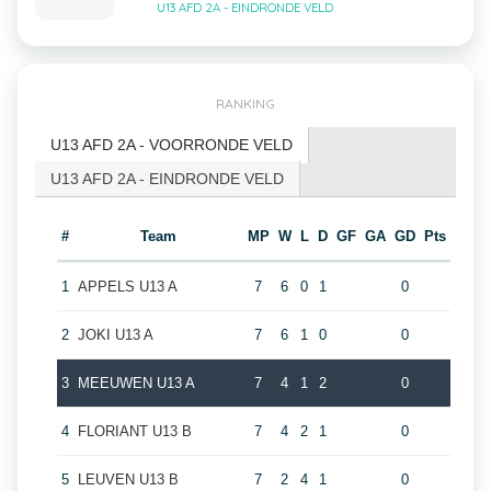
U13 AFD 2A - EINDRONDE VELD
RANKING
U13 AFD 2A - VOORRONDE VELD
U13 AFD 2A - EINDRONDE VELD
#
Team
MP
W
L
D
GF
GA
GD
Pts
1
APPELS U13 A
7
6
0
1
0
2
JOKI U13 A
7
6
1
0
0
3
MEEUWEN U13 A
7
4
1
2
0
4
FLORIANT U13 B
7
4
2
1
0
5
LEUVEN U13 B
7
2
4
1
0