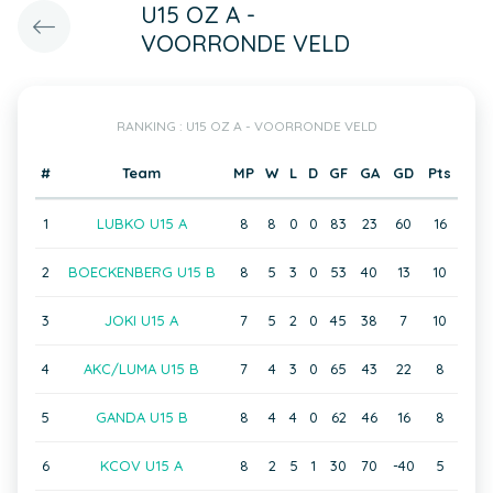
U15 OZ A -
VOORRONDE VELD
RANKING : U15 OZ A - VOORRONDE VELD
#
Team
MP
W
L
D
GF
GA
GD
Pts
1
LUBKO U15 A
8
8
0
0
83
23
60
16
2
BOECKENBERG U15 B
8
5
3
0
53
40
13
10
3
JOKI U15 A
7
5
2
0
45
38
7
10
4
AKC/LUMA U15 B
7
4
3
0
65
43
22
8
5
GANDA U15 B
8
4
4
0
62
46
16
8
6
KCOV U15 A
8
2
5
1
30
70
-40
5