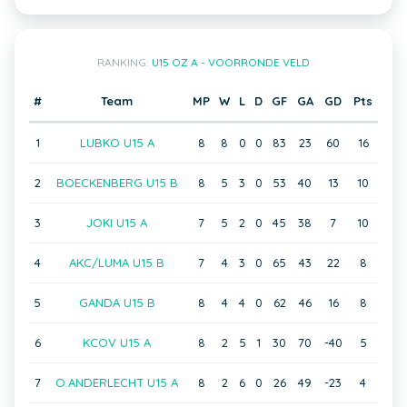
RANKING:
U15 OZ A - VOORRONDE VELD
#
Team
MP
W
L
D
GF
GA
GD
Pts
1
LUBKO U15 A
8
8
0
0
83
23
60
16
2
BOECKENBERG U15 B
8
5
3
0
53
40
13
10
3
JOKI U15 A
7
5
2
0
45
38
7
10
4
AKC/LUMA U15 B
7
4
3
0
65
43
22
8
5
GANDA U15 B
8
4
4
0
62
46
16
8
6
KCOV U15 A
8
2
5
1
30
70
-40
5
7
O.ANDERLECHT U15 A
8
2
6
0
26
49
-23
4