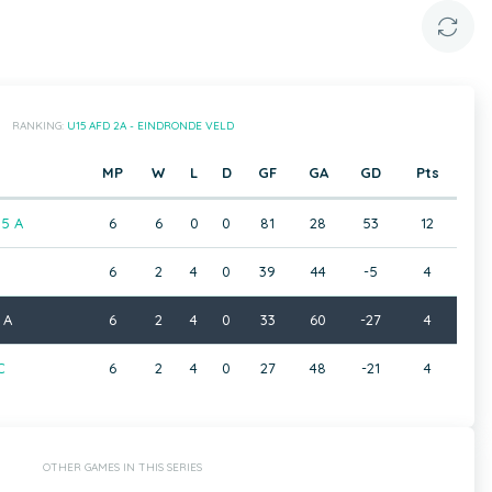
RANKING:
U15 AFD 2A - EINDRONDE VELD
MP
W
L
D
GF
GA
GD
Pts
5 A
6
6
0
0
81
28
53
12
6
2
4
0
39
44
-5
4
 A
6
2
4
0
33
60
-27
4
C
6
2
4
0
27
48
-21
4
OTHER GAMES IN THIS SERIES