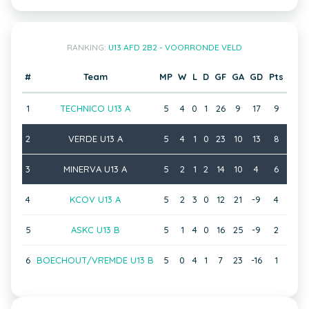
RANKING:
U13 AFD 2B2 - VOORRONDE VELD
#
Team
MP
W
L
D
GF
GA
GD
Pts
1
TECHNICO U13 A
5
4
0
1
26
9
17
9
2
VERDE U13 A
5
4
1
0
23
10
13
8
3
MINERVA U13 A
5
2
1
2
14
10
4
6
4
KCOV U13 A
5
2
3
0
12
21
-9
4
5
ASKC U13 B
5
1
4
0
16
25
-9
2
6
BOECHOUT/VREMDE U13 B
5
0
4
1
7
23
-16
1