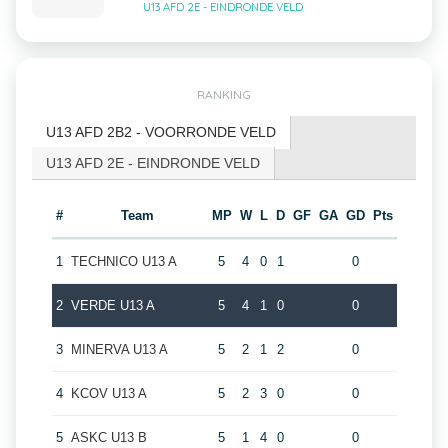
U13 AFD 2E - EINDRONDE VELD
RANKING
U13 AFD 2B2 - VOORRONDE VELD
U13 AFD 2E - EINDRONDE VELD
#
Team
MP
W
L
D
GF
GA
GD
Pts
1
TECHNICO U13 A
5
4
0
1
0
2
VERDE U13 A
5
4
1
0
0
3
MINERVA U13 A
5
2
1
2
0
4
KCOV U13 A
5
2
3
0
0
5
ASKC U13 B
5
1
4
0
0