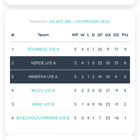
RANKING:
U13 AFD 2B2 - VOORRONDE VELD
#
Team
MP
W
L
D
GF
GA
GD
Pts
1
TECHNICO U13 A
5
4
0
1
26
9
17
9
2
VERDE U13 A
5
4
1
0
23
10
13
8
3
MINERVA U13 A
5
2
1
2
14
10
4
6
4
KCOV U13 A
5
2
3
0
12
21
-9
4
5
ASKC U13 B
5
1
4
0
16
25
-9
2
6
BOECHOUT/VREMDE U13 B
5
0
4
1
7
23
-16
1