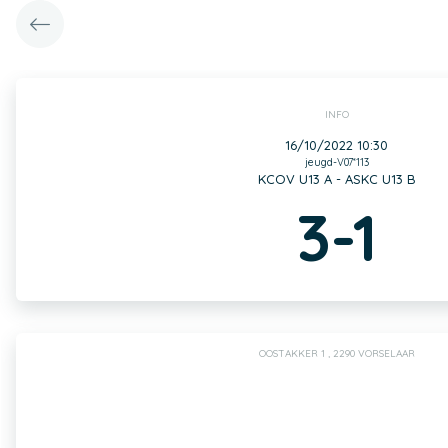
INFO
16/10/2022 10:30
jeugd-V07*113
KCOV U13 A - ASKC U13 B
3-1
OOSTAKKER 1 , 2290 VORSELAAR