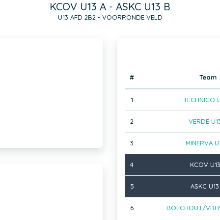
KCOV U13 A - ASKC U13 B
U13 AFD 2B2 - VOORRONDE VELD
#
Team
1
TECHNICO U
2
VERDE U1
3
MINERVA U
4
KCOV U13
5
ASKC U13
6
BOECHOUT/VREM