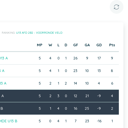
RANKING:
U13 AFD 2B2 - VOORRONDE VELD
MP
W
L
D
GF
GA
GD
Pts
13 A
5
4
0
1
26
9
17
9
3 A
5
4
1
0
23
10
13
8
13 A
5
2
1
2
14
10
4
6
 A
5
2
3
0
12
21
-9
4
 B
5
1
4
0
16
25
-9
2
DE U13 B
5
0
4
1
7
23
-16
1