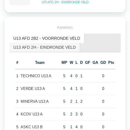
U13 AFD 2H - EINDRONDE VELD
RANKING
U13 AFD 2B2 - VOORRONDE VELD
U13 AFD 2H - EINDRONDE VELD
#
Team
MP
W
L
D
GF
GA
GD
Pts
1
TECHNICO U13 A
5
4
0
1
0
2
VERDE U13 A
5
4
1
0
0
3
MINERVA U13 A
5
2
1
2
0
4
KCOV U13 A
5
2
3
0
0
5
ASKC U13 B
5
1
4
0
0