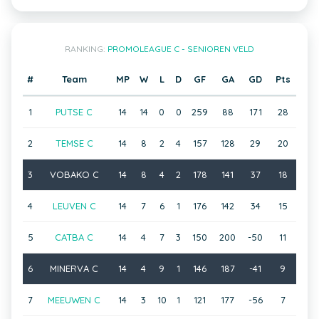
RANKING:
PROMOLEAGUE C - SENIOREN VELD
#
Team
MP
W
L
D
GF
GA
GD
Pts
1
PUTSE C
14
14
0
0
259
88
171
28
2
TEMSE C
14
8
2
4
157
128
29
20
3
VOBAKO C
14
8
4
2
178
141
37
18
4
LEUVEN C
14
7
6
1
176
142
34
15
5
CATBA C
14
4
7
3
150
200
-50
11
6
MINERVA C
14
4
9
1
146
187
-41
9
7
MEEUWEN C
14
3
10
1
121
177
-56
7