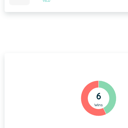
VELD
6
Wins