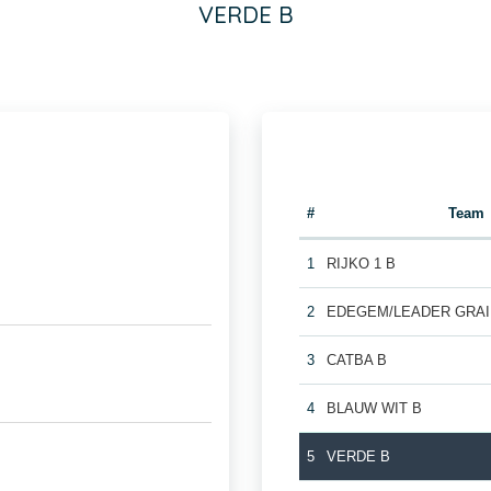
VERDE B
#
Team
1
RIJKO 1 B
2
EDEGEM/LEADER GRAI
3
CATBA B
4
BLAUW WIT B
5
VERDE B