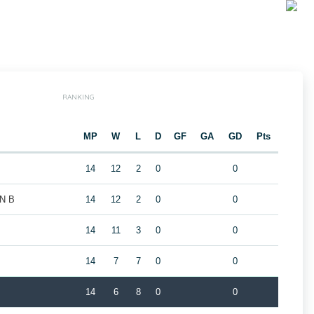
RANKING
MP
W
L
D
GF
GA
GD
Pts
14
12
2
0
0
N B
14
12
2
0
0
14
11
3
0
0
14
7
7
0
0
14
6
8
0
0