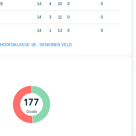
 B
14
4
10
0
0
14
3
11
0
0
14
1
13
0
0
s of HOOFDKLASSE 1B - SENIOREN VELD
177
Goals