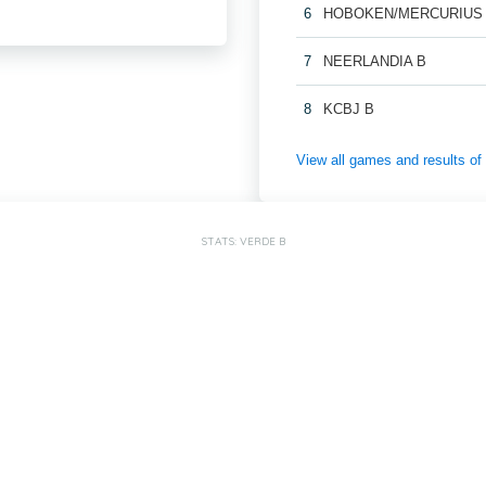
6
HOBOKEN/MERCURIUS
7
NEERLANDIA B
8
KCBJ B
View all games and result
STATS: VERDE B