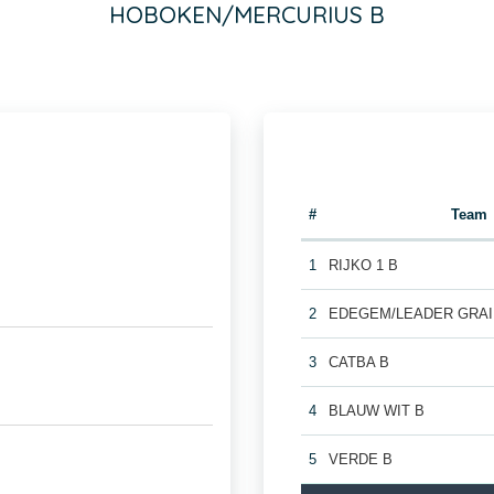
HOBOKEN/MERCURIUS B
#
Team
1
RIJKO 1 B
2
EDEGEM/LEADER GRAI
3
CATBA B
4
BLAUW WIT B
5
VERDE B