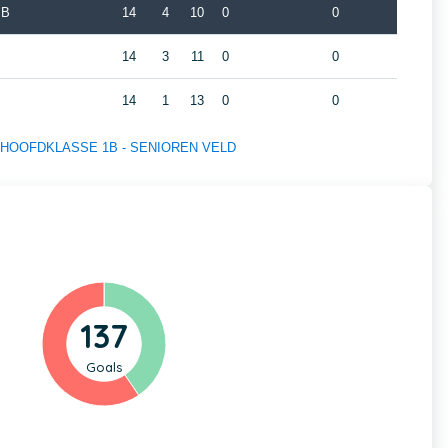
 B
14
4
10
0
0
14
3
11
0
0
14
1
13
0
0
s of HOOFDKLASSE 1B - SENIOREN VELD
137
Goals