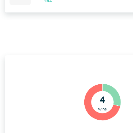
VELD
4
Wins