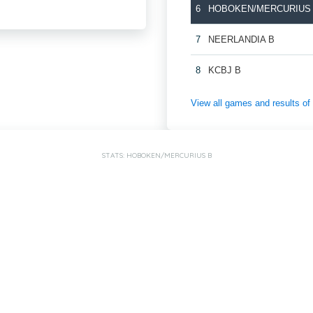
6
HOBOKEN/MERCURIUS
7
NEERLANDIA B
8
KCBJ B
View all games and result
STATS: HOBOKEN/MERCURIUS B