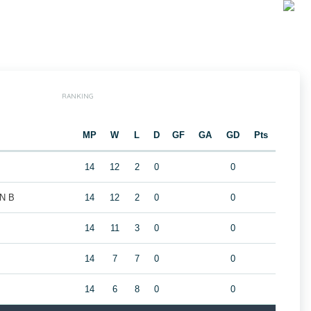
RANKING
MP
W
L
D
GF
GA
GD
Pts
14
12
2
0
0
N B
14
12
2
0
0
14
11
3
0
0
14
7
7
0
0
14
6
8
0
0