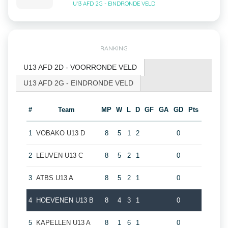
U13 AFD 2G - EINDRONDE VELD
RANKING
U13 AFD 2D - VOORRONDE VELD
U13 AFD 2G - EINDRONDE VELD
#
Team
MP
W
L
D
GF
GA
GD
Pts
1
VOBAKO U13 D
8
5
1
2
0
2
LEUVEN U13 C
8
5
2
1
0
3
ATBS U13 A
8
5
2
1
0
4
HOEVENEN U13 B
8
4
3
1
0
5
KAPELLEN U13 A
8
1
6
1
0