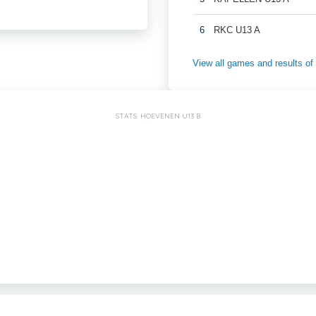
6
RKC U13 A
View all games and results
STATS: HOEVENEN U13 B