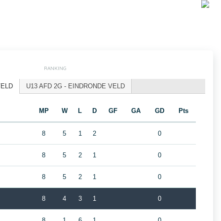
RANKING
VELD
U13 AFD 2G - EINDRONDE VELD
MP
W
L
D
GF
GA
GD
Pts
8
5
1
2
0
8
5
2
1
0
8
5
2
1
0
8
4
3
1
0
8
1
6
1
0