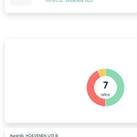
U13 AFD 2G - EINDRONDE VELD
7
Wins
Awards: HOEVENEN U13 B