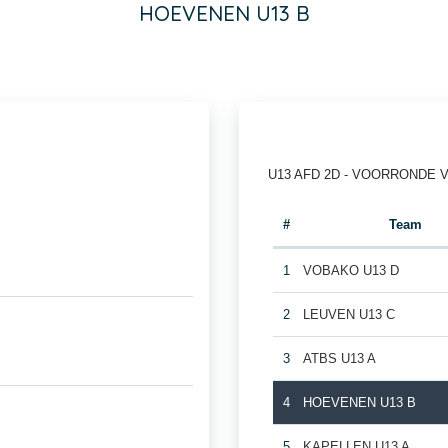
HOEVENEN U13 B
U13 AFD 2D - VOORRONDE 
#
Team
1
VOBAKO U13 D
2
LEUVEN U13 C
3
ATBS U13 A
4
HOEVENEN U13 B
5
KAPELLEN U13 A