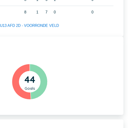
8
1
7
0
0
 of U13 AFD 2D - VOORRONDE VELD
44
Goals